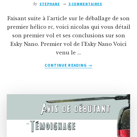
by
STEPHANE
3 COMMENTAIRES
Faisant suite à l'article sur le déballage de son
premier hélico rc, voici nicolas qui vous détail
son premier vol et ses conclusions sur son
Esky Nano. Premier vol de l'Esky Nano Voici
venu le …
À
CONTINUE READING
→
PROPOSNICOLAS
ET
SON
PREMIER
HÉLICO
RC
:
UN
ESKY
NANO