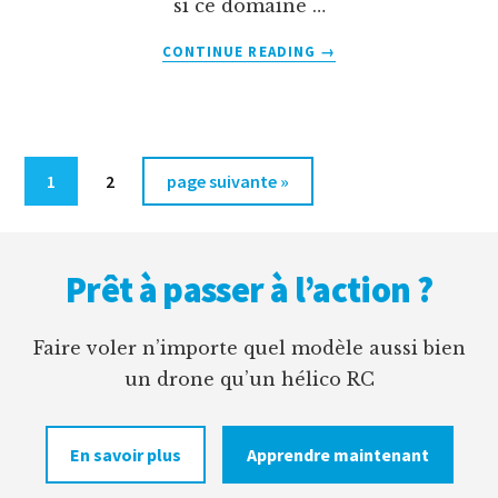
si ce domaine …
À
CONTINUE READING
→
PROPOSLES
SOLDES
POUR
DÉBUTER
L’HÉLICOPTÈRE
Page
Page
Aller
1
2
page suivante »
RC?
à
Footer
la
Prêt à passer à l’action ?
Faire voler n’importe quel modèle aussi bien
un drone qu’un hélico RC
En savoir plus
Apprendre maintenant