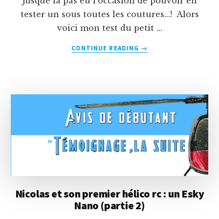
jusque là pas eu l'occasion de pouvoir en
tester un sous toutes les coutures...! Alors
voici mon test du petit …
À
CONTINUE READING
→
PROPOSTEST
D’UN
PETIT
BIROTOR
D’INTÉRIEUR
:
L’HELICOX
6029
Nicolas et son premier hélico rc : un Esky
Nano (partie 2)