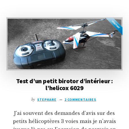
D’UN
BIROTOR
3
VOIES
ÉQUIPÉ
D’UNE
CAMÉRA
:
LE
MJX
RC
T641C
Test d’un petit birotor d’intérieur :
l’helicox 6029
by
STEPHANE
2 COMMENTAIRES
J'ai souvent des demandes d'avis sur des
petits hélicoptères 3 voies mais je n'avais