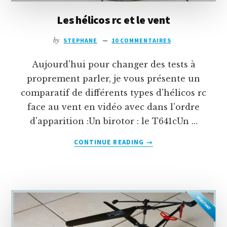
Les hélicos rc et le vent
by
STEPHANE
10 COMMENTAIRES
Aujourd'hui pour changer des tests à
proprement parler, je vous présente un
comparatif de différents types d'hélicos rc
face au vent en vidéo avec dans l'ordre
d'apparition :Un birotor : le T641cUn …
À
CONTINUE READING
→
PROPOSLES
HÉLICOS
RC
ET
LE
VENT