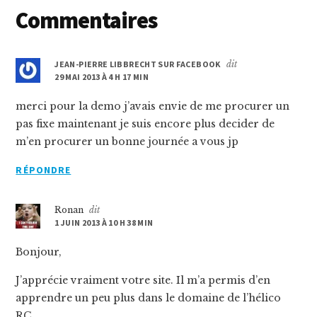
Interactions
Commentaires
du
lecteur
JEAN-PIERRE LIBBRECHT SUR FACEBOOK
dit
29 MAI 2013 À 4 H 17 MIN
merci pour la demo j’avais envie de me procurer un
pas fixe maintenant je suis encore plus decider de
m’en procurer un bonne journée a vous jp
RÉPONDRE
Ronan
dit
1 JUIN 2013 À 10 H 38 MIN
Bonjour,
J’apprécie vraiment votre site. Il m’a permis d’en
apprendre un peu plus dans le domaine de l’hélico
RC.