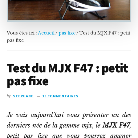
dépenser,
c'est
possible!
Vous êtes ici :
Accueil
/
pas fixe
/
Test du MJX F47 : petit
pas fixe
Test du MJX F47 : petit
pas fixe
by
STEPHANE
18 COMMENTAIRES
Je vais aujourd’hui vous présenter un des
derniers née de la gamme mjx, le
MJX F47
,
petit pas fixe que vous pourrez amener