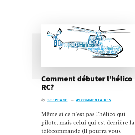
PROPOSNICOLAS
ET
SON
PREMIER
HÉLICO
RC
:
UN
ESKY
NANO
(PARTIE
2)
Comment débuter l’hélico
RC?
by
STEPHANE
49 COMMENTAIRES
Même si ce n'est pas l'hélico qui
pilote, mais celui qui est derrière la
télécommande (Il pourra vous