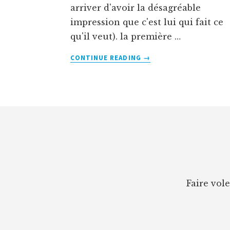
arriver d'avoir la désagréable
impression que c'est lui qui fait ce
qu'il veut). la première …
À
CONTINUE READING
→
PROPOSCOMMENT
DÉBUTER
L’HÉLICO
RC?
Footer
Faire vol