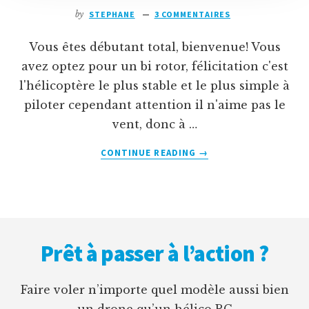
by
STEPHANE
3 COMMENTAIRES
Vous êtes débutant total, bienvenue! Vous
avez optez pour un bi rotor, félicitation c'est
l'hélicoptère le plus stable et le plus simple à
piloter cependant attention il n'aime pas le
vent, donc à …
À
CONTINUE READING
→
PROPOSDÉBUTER
AVEC
UN
HÉLICO
Footer
BI
ROTOR?
Prêt à passer à l’action ?
Faire voler n’importe quel modèle aussi bien
un drone qu’un hélico RC