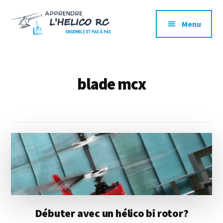
Additional
Passer
Skip
au
to
menu
Menu
contenu
footer
principal
Apprendre
Dans
l'Hélico
son
RC
coin,
blade mcx
sans
trop
dépenser,
c'est
possible!
Débuter avec un hélico bi rotor?