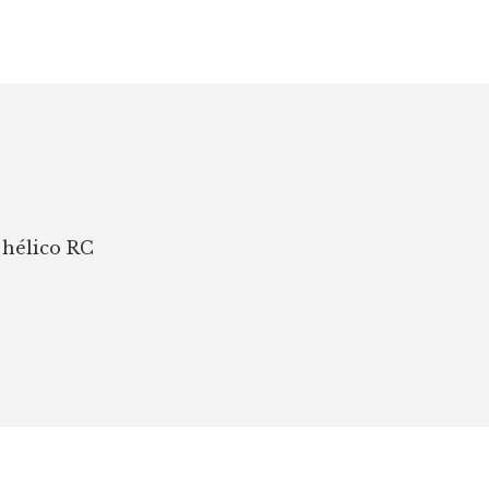
DÉBUTER
L’HÉLICO
RC?
 hélico RC