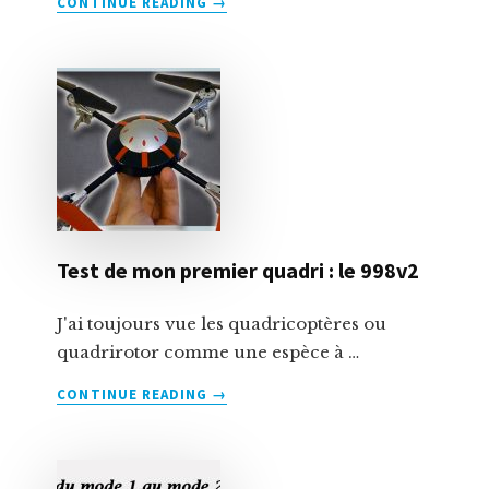
CONTINUE READING
→
PROPOSPRINCIPE
DE
FONCTIONNEMENT
Test de mon premier quadri : le 998v2
J'ai toujours vue les quadricoptères ou
quadrirotor comme une espèce à …
À
CONTINUE READING
→
PROPOSTEST
DE
MON
PREMIER