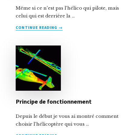
Même si ce n'est pas l'hélico qui pilote, mais
celui qui est derrière la …
À
CONTINUE READING
→
PROPOSCOMMENT
DÉBUTER
L’HÉLICO
RC?
Principe de fonctionnement
Depuis le début je vous ai montré comment
choisir l'hélicoptère qui vous …
À