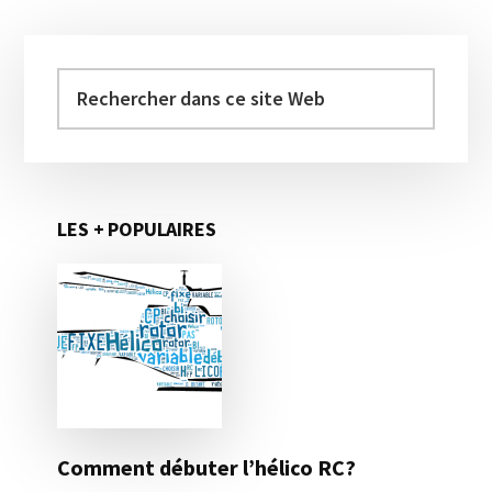
Barre
latérale
Rechercher
dans
principale
ce
site
Web
LES + POPULAIRES
Comment débuter l’hélico RC?