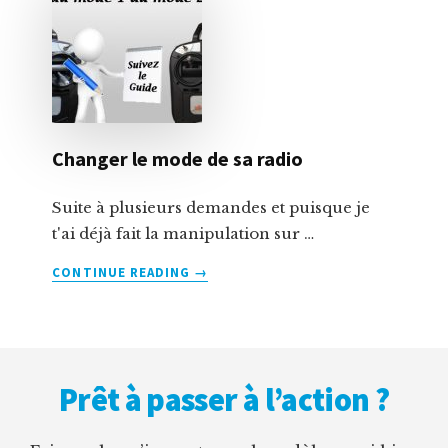
QUADRI
:
LE
998V2
Changer le mode de sa radio
Suite à plusieurs demandes et puisque je
t'ai déjà fait la manipulation sur …
À
CONTINUE READING
→
PROPOSCHANGER
LE
MODE
Footer
DE
SA
Prêt à passer à l’action ?
RADIO