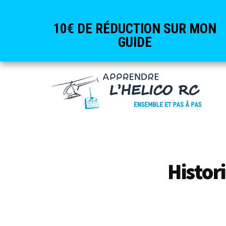
10€ DE RÉDUCTION SUR MON
GUIDE
Additional
Passer
Skip
au
to
menu
contenu
footer
principal
Apprendre
Dans
l'Hélico
son
RC
coin,
Histor
sans
trop
dépenser,
c'est
possible!