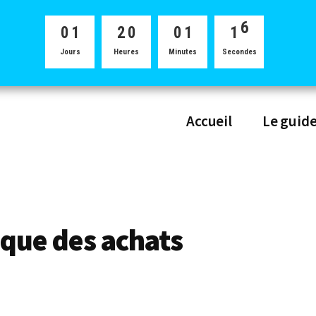
0
1
2
0
0
1
1
6
Jours
Heures
Minutes
Secondes
2
7
Accueil
Le guid
ique des achats