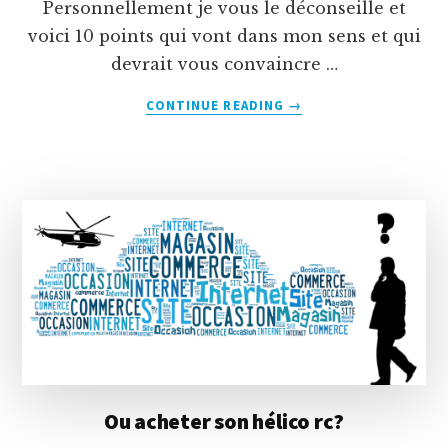
Personnellement je vous le déconseille et
voici 10 points qui vont dans mon sens et qui
devrait vous convaincre …
À
CONTINUE READING
→
PROPOS10
POINTS
NÉGATIFS
POUR
NE
PAS
COMMANDER
VOTRE
HÉLICO
À
L’ÉTRANGER
Ou acheter son hélico rc?